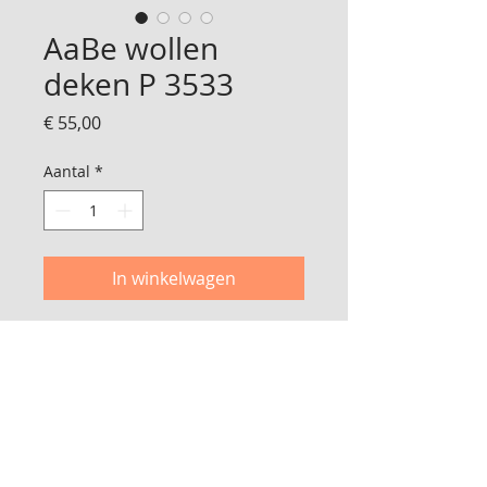
AaBe wollen
deken P 3533
Prijs
€ 55,00
Aantal
*
In winkelwagen
Gave wollen deken
Zo goed als nieuw
Van het merk Aabe
220 x 150 cm