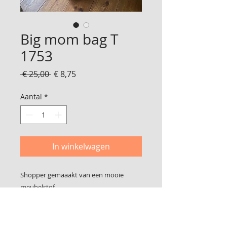
Big mom bag T
1753
Normale
Verkoopprijs
 € 25,00 
€ 8,75
prijs
Aantal
*
In winkelwagen
Shopper gemaaakt van een mooie
meubelstof
Deze mooi shopper kanook hangen aan
een wandel/kinderwagen
58 cm breed bij 40 cm hoog