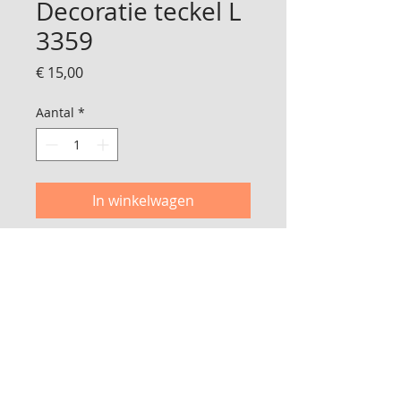
Decoratie teckel L
3359
Prijs
€ 15,00
Aantal
*
In winkelwagen
Teckel gemaakt van mantel stof
stevig gevuld
40 cm lang
© 2017 Bij Lidy