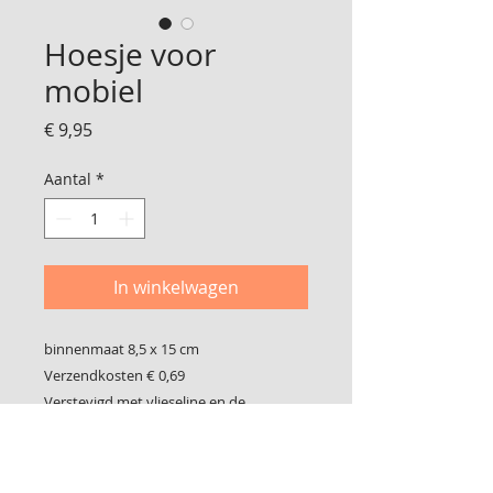
Hoesje voor
mobiel
Prijs
€ 9,95
Aantal
*
In winkelwagen
binnenmaat 8,5 x 15 cm

Verzendkosten € 0,69

Verstevigd met vlieseline en de 
binnenkant afgewerkt met een nieuw 
katoenen vintage stof
