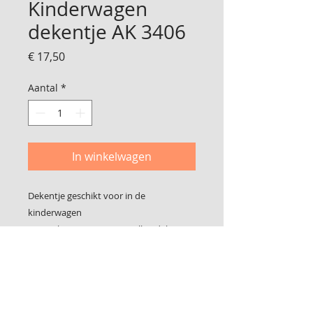
Kinderwagen
dekentje AK 3406
Prijs
€ 17,50
Aantal
*
In winkelwagen
Dekentje geschikt voor in de
kinderwagen
Gemaakt van een retro wollen deken
In perfecte staat alleen aan één kan een
iets dunner plekje (zie foto3) wat bijna
niet opvalt
Afmeting is 78 cm x 60 cm