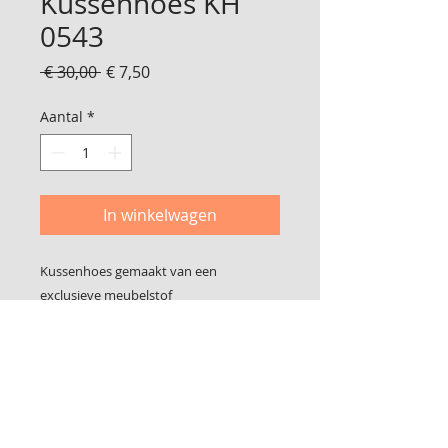
Kussenhoes KH
0543
Normale
Verkoopprijs
 € 30,00 
€ 7,50
prijs
Aantal
*
In winkelwagen
Kussenhoes gemaakt van een
exclusieve meubelstof
Foto 2 is de achterkant
Geschikt voor een binnenkussen van 50
x 50 cm
Sluit met klittenband