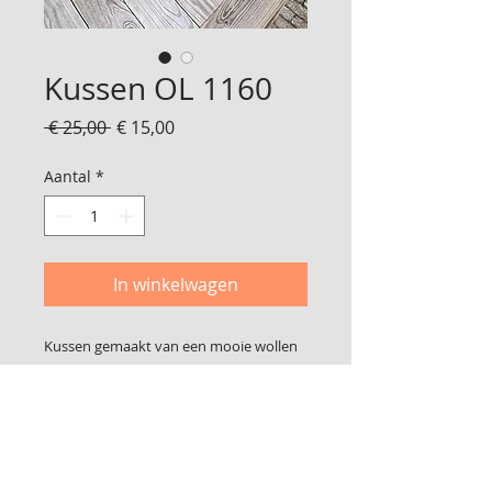
Kussen OL 1160
Normale
Verkoopprijs
 € 25,00 
€ 15,00
prijs
Aantal
*
In winkelwagen
Kussen gemaakt van een mooie wollen
stof
45 x 41 cm
Inclusief binnenkussen
Foto 2 is de achterkant
Sluit met klittenband