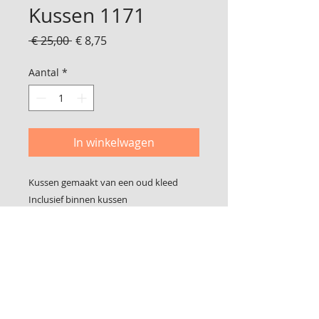
Kussen 1171
Normale
Verkoopprijs
 € 25,00 
€ 8,75
prijs
Aantal
*
In winkelwagen
Kussen gemaakt van een oud kleed
Inclusief binnen kussen
Van naad tot naad gemeten 40 x 40 cm
Foto 2 is de achterkant
De hoes sluit met klittenband