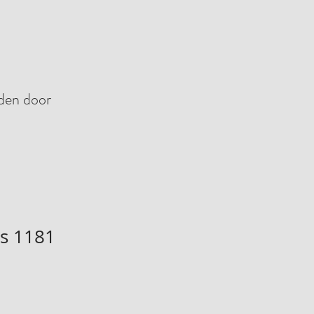
nden door
s 1181
koopprijs