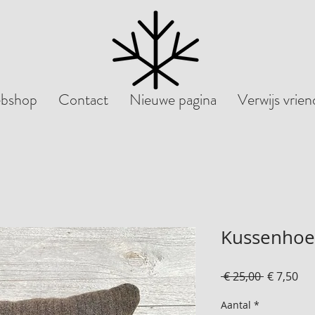
bshop
Contact
Nieuwe pagina
Verwijs vrie
Kussenhoe
Normale
Ver
 € 25,00 
€ 7,50
prijs
Aantal
*