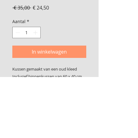
Normale
Verkoopprijs
 € 35,00 
€ 24,50
prijs
Aantal
*
In winkelwagen
Kussen gemaakt van een oud kleed
Inclusief binnenkussen van 60 x 40 cm
Foto 2 is de achterkant
Sluit met klittenband
© 2017 Bij Lidy