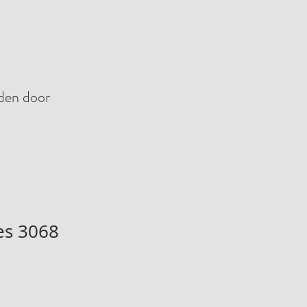
nden door
es 3068
erkoopprijs