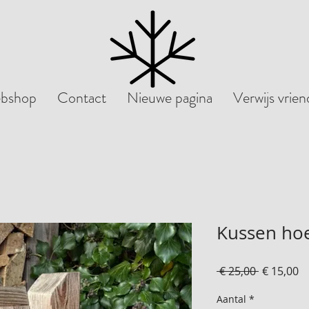
bshop
Contact
Nieuwe pagina
Verwijs vrie
Kussen ho
Normale
V
 € 25,00 
€ 15,00
prijs
Aantal
*