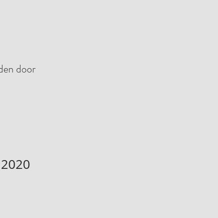
nden door
 2020
erkoopprijs