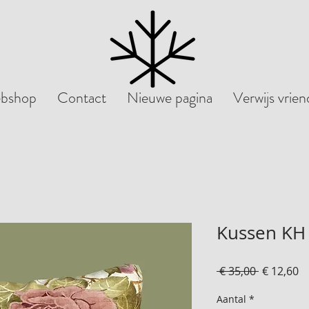
bshop
Contact
Nieuwe pagina
Verwijs vrie
Kussen KH
Normale
V
 € 35,00 
€ 12,60
prijs
Aantal
*