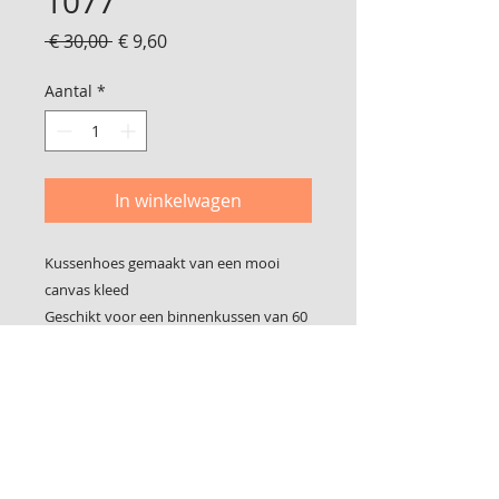
1077
Normale
Verkoopprijs
 € 30,00 
€ 9,60
prijs
Aantal
*
In winkelwagen
Kussenhoes gemaakt van een mooi
canvas kleed
Geschikt voor een binnenkussen van 60
x 40 cm
Voor een binnenkussen klik
hier
Foto 2 is de achterkant
Sluit met klittenband