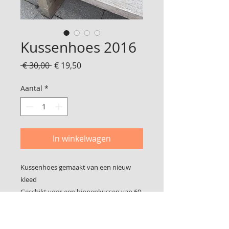
Kussenhoes 2016
Normale
Verkoopprijs
 € 30,00 
€ 19,50
prijs
Aantal
*
In winkelwagen
Kussenhoes gemaakt van een nieuw
kleed
Geschikt voor een binnenkussen van 60
x 40 cm
Mooi met bv een veren binnen kussen
van Ikea