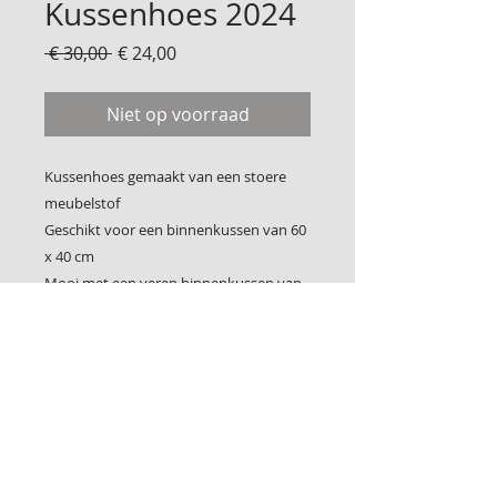
Kussenhoes 2024
Normale
Verkoopprijs
 € 30,00 
€ 24,00
prijs
Niet op voorraad
Kussenhoes gemaakt van een stoere
meubelstof
Geschikt voor een binnenkussen van 60
x 40 cm
Mooi met een veren binnenkussen van
Ikea
Foto 2 is de achterkant
Sluit met klittenband
© 2017 Bij Lidy