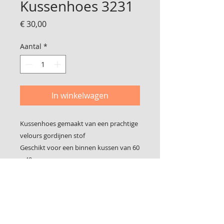
Kussenhoes 3231
Prijs
€ 30,00
Aantal
*
In winkelwagen
Kussenhoes gemaakt van een prachtige
velours gordijnen stof
Geschikt voor een binnen kussen van 60
x 40 cm
Mooi met een veren binnen kussen van
Ikea
Foto 2 is de achterkant
De hoes sluit met klittenband