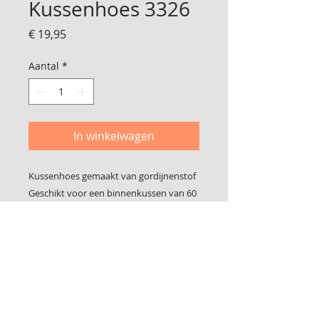
Kussenhoes 3326
Prijs
€ 19,95
Aantal
*
In winkelwagen
Kussenhoes gemaakt van gordijnenstof
Geschikt voor een binnenkussen van 60
x 40 cm
Foto 2 is de achterkant, gemaakt van
meubelstof
De hoes sluit met klittenband