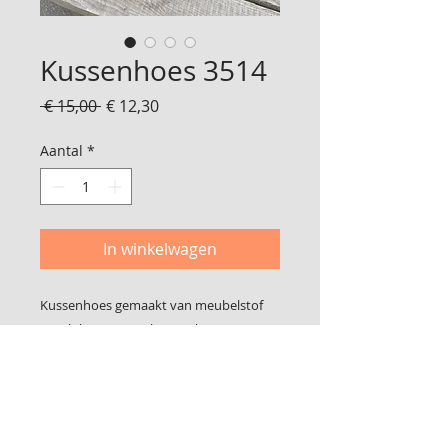
Kussenhoes 3514
Normale
Verkoopprijs
 € 15,00 
€ 12,30
prijs
Aantal
*
In winkelwagen
Kussenhoes gemaakt van meubelstof
Geschikt voor een binnen kussen van 45
x 45 cm
De laatste foto is de achterkant
De hoes sluit met klittenband