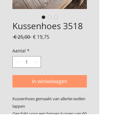
Kussenhoes 3518
Normale
Verkoopprijs
 € 25,00 
€ 19,75
prijs
Aantal
*
In winkelwagen
Kussenhoes gemaakt van allerlei wollen
lappen
Geschikt voor een binnen kussen van 60
x 40 cm
De laatste foto is de achterkant,
gemaakt van een wollen deken