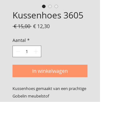
Kussenhoes 3605
Normale
Verkoopprijs
 € 15,00 
€ 12,30
prijs
Aantal
*
In winkelwagen
Kussenhoes gemaakt van een prachtige
Gobelin meubelstof
Geschikt voor een binnen kussen van 45
x 45 cm
De laatste foto is de achterkant,
gemaakt van meubelstof
De hoes sluit met klittenband