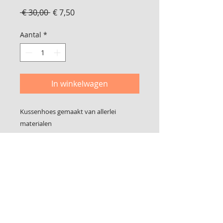
Normale
Verkoopprijs
 € 30,00 
€ 7,50
prijs
Aantal
*
In winkelwagen
Kussenhoes gemaakt van allerlei
materialen
Geschikt voor een binnenkussen van 65
x 40 cm
Foto 2 is de achterkant
Sluit met klittenband
© 2017 Bij Lidy