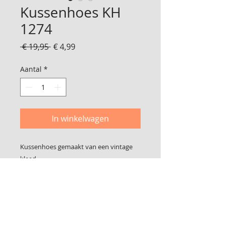
Kussenhoes KH
1274
Normale
Verkoopprijs
 € 19,95 
€ 4,99
prijs
Aantal
*
In winkelwagen
Kussenhoes gemaakt van een vintage
kleed
Geschikt voor een binnen kussen van 60
x 40 cm
Foto 3 is de achterkant
De hoes sluit met klittenband