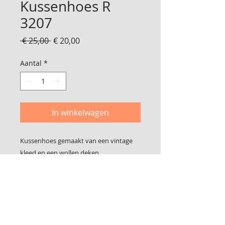
Kussenhoes R
3207
Normale
Verkoopprijs
 € 25,00 
€ 20,00
prijs
Aantal
*
In winkelwagen
Kussenhoes gemaakt van een vintage
kleed en een wollen deken
Dubbelzijdig
Sluit met klittenband in de zoom
Geschikt voor een binnen kussen van 50
x 50 cm