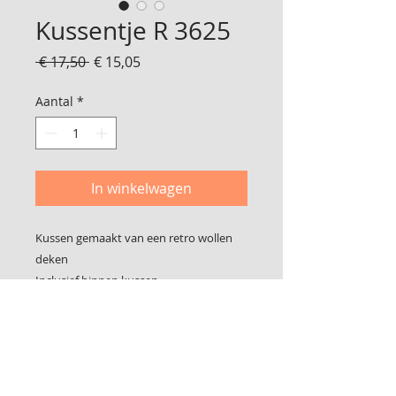
Kussentje R 3625
Normale
Verkoopprijs
 € 17,50 
€ 15,05
prijs
Aantal
*
In winkelwagen
Kussen gemaakt van een retro wollen
deken
Inclusief binnen kussen
Van naad tot naad gemeten 48 x 25 cm
Foto 2 is de achterkant, gemaakt van
meubelstof
De hoes sluit met klittenband