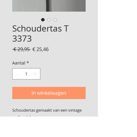
Schoudertas T
3373
Normale
Verkoopprijs
 € 29,95 
€ 25,46
prijs
Aantal
*
In winkelwagen
Schoudertas gemaakt van een vintage
wollen deken
Geheel gevoerd
Met magneet sluiting