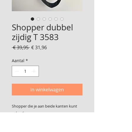
Shopper dubbel
zijdig T 3583
Normale
Verkoopprijs
 € 39,95 
€ 31,96
prijs
Aantal
*
In winkelwagen
Shopper die je aan beide kanten kunt
gebruiken
Vanaf de halslijn gemeten tot de
onderkant is 43 cm