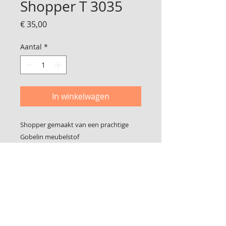
Shopper T 3035
Prijs
€ 35,00
Aantal
*
In winkelwagen
Shopper gemaakt van een prachtige
Gobelin meubelstof
Geheel gevoerd
46 cm breed
Vanaf de halslijn tot de onderkant 40 cm