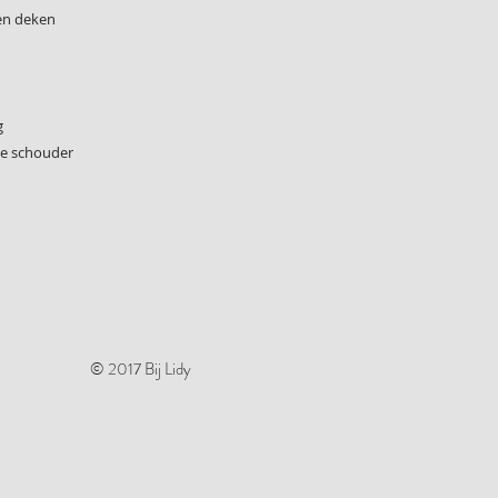
en deken
g
de schouder
© 2017 Bij Lidy