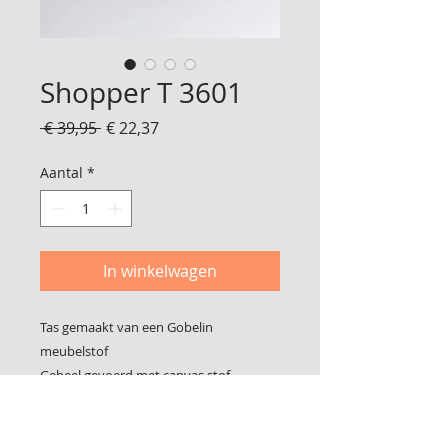
Shopper T 3601
Normale
Verkoopprijs
 € 39,95 
€ 22,37
prijs
Aantal
*
In winkelwagen
Tas gemaakt van een Gobelin
meubelstof
Geheel gevoerd met canvas stof
Kan wel op de schouder maar niet
diagonaal gedragen worden
47 cm breed