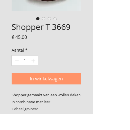
Shopper T 3669
Prijs
€ 45,00
Aantal
*
In winkelwagen
Shopper gemaakt van een wollen deken
in combinatie met leer
Geheel gevoerd
Met binnen vak
49 cm breed
Vanaf de halslijn tot de onderkant 41