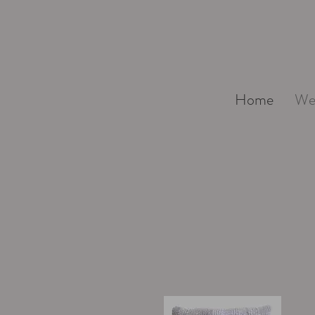
Home
We