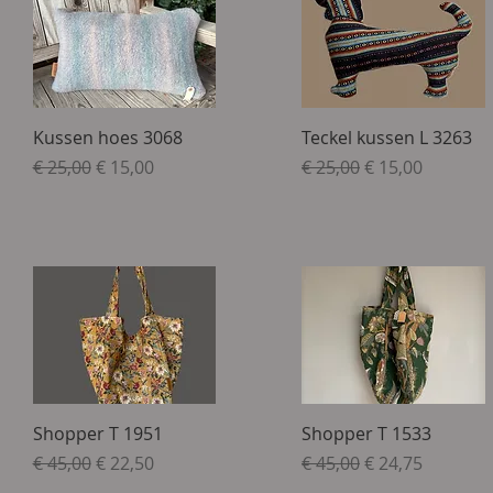
Snel overzicht
Snel overzicht
Kussen hoes 3068
Teckel kussen L 3263
Normale prijs
Verkoopprijs
Normale prijs
Verkoopprijs
€ 25,00
€ 15,00
€ 25,00
€ 15,00
Snel overzicht
Snel overzicht
Shopper T 1951
Shopper T 1533
Normale prijs
Verkoopprijs
Normale prijs
Verkoopprijs
€ 45,00
€ 22,50
€ 45,00
€ 24,75