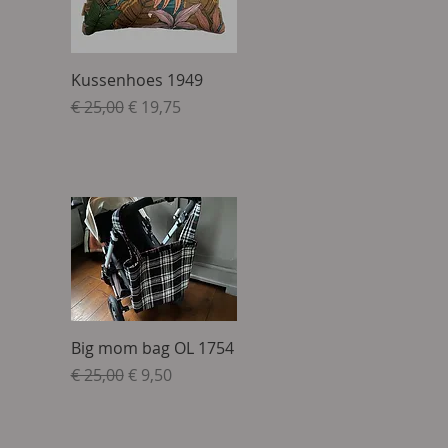
Snel overzicht
Kussenhoes 1949
Normale prijs
Verkoopprijs
€ 25,00
€ 19,75
Snel overzicht
Big mom bag OL 1754
Normale prijs
Verkoopprijs
€ 25,00
€ 9,50