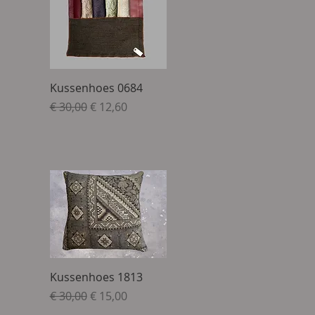
Snel overzicht
Kussenhoes 0684
Normale prijs
Verkoopprijs
€ 30,00
€ 12,60
Snel overzicht
Kussenhoes 1813
Normale prijs
Verkoopprijs
€ 30,00
€ 15,00