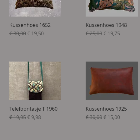
Snel overzicht
Snel overzicht
Kussenhoes 1652
Kussenhoes 1948
Normale prijs
Verkoopprijs
Normale prijs
Verkoopprijs
€ 30,00
€ 19,50
€ 25,00
€ 19,75
Snel overzicht
Snel overzicht
Telefoontasje T 1960
Kussenhoes 1925
Normale prijs
Verkoopprijs
Normale prijs
Verkoopprijs
€ 19,95
€ 9,98
€ 30,00
€ 15,00