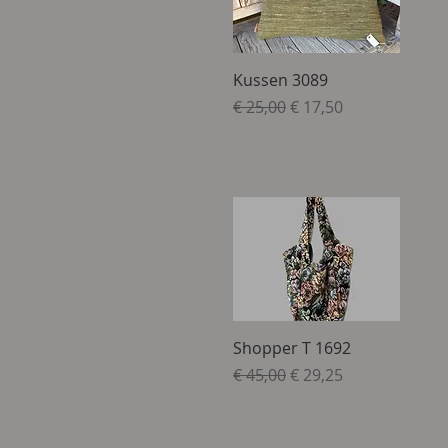
Snel overzicht
Kussen 3089
Normale prijs
Verkoopprijs
€ 25,00
€ 17,50
Snel overzicht
Shopper T 1692
Normale prijs
Verkoopprijs
€ 45,00
€ 29,25