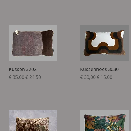
Snel overzicht
Snel overzicht
Kussen 3202
Kussenhoes 3030
Normale prijs
Verkoopprijs
Normale prijs
Verkoopprijs
€ 35,00
€ 24,50
€ 30,00
€ 15,00