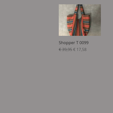
Snel overzicht
Shopper T 0099
Normale prijs
Verkoopprijs
€ 39,95
€ 17,58