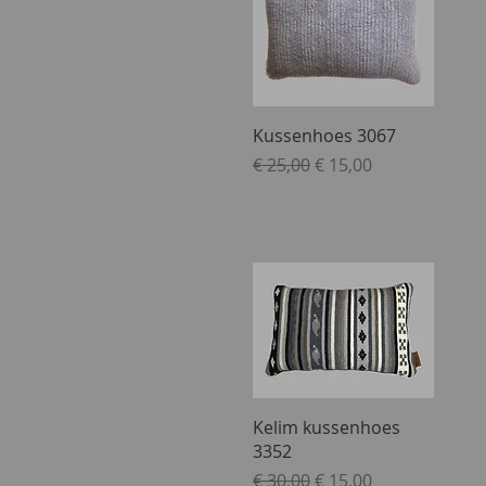
Snel overzicht
Kussenhoes 3067
Normale prijs
Verkoopprijs
€ 25,00
€ 15,00
Snel overzicht
Kelim kussenhoes
3352
Normale prijs
Verkoopprijs
€ 30,00
€ 15,00