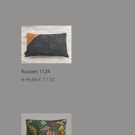
Snel overzicht
Kussen 1124
Normale prijs
Verkoopprijs
€ 35,00
€ 17,50