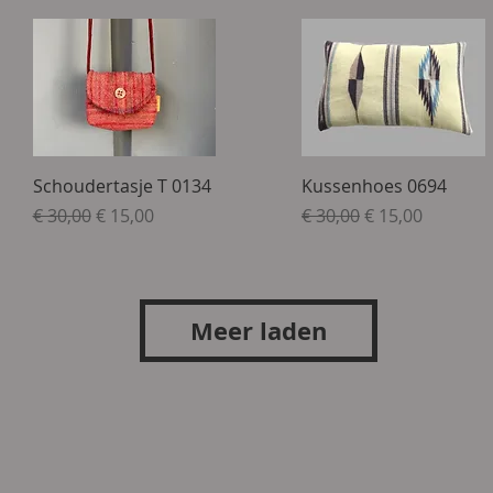
Snel overzicht
Snel overzicht
Schoudertasje T 0134
Kussenhoes 0694
Normale prijs
Verkoopprijs
Normale prijs
Verkoopprijs
€ 30,00
€ 15,00
€ 30,00
€ 15,00
Meer laden