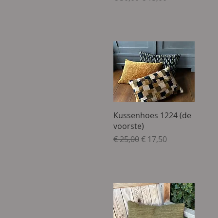
Snel overzicht
Kussenhoes 1224 (de
voorste)
Normale prijs
Verkoopprijs
€ 25,00
€ 17,50